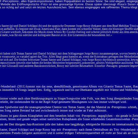
f ‹Perceptions›, alles Eigenkompositionen, haben Popqualitäten im besten Sinne: Sie sind elegant, eingän
e Melodie des Eröffnungsstücks ‹Fritz› ist eine grossartige Hymne. Etwas später überzeugt ‹Rosa’s Sister›
 so richtig auf und setzt ein letztes Ausrufezeichen. Sein ebenso eingängiges wie raffiniertes Thema kling
Sauter (g) und Daniel Schläppi (b) und der spanische Drummer Jorge Rossy (bekannt aus dem Brad Mehldau Trio) sch
tion auffallen. Es beginnt mit etwas Americana-Flair, dann kommt ein schneller Walzer, dann ein bluesiger Shuffle un
he Gitarre wechselt, bekommt die Musik einen Schuss Ry-Cooder-Feeling und scheint plötzlich direkt aus dem amerik
l mehr, was für ein subtiler und kollegialer Bassist er ist. Ein Gitarrentrio der besonderen Art.»
t haben sich Tomas Sauter und Daniel Schläppi mit dem Schlagzeuger Jorge Rossy zusammengetan, wovon bereits eine
raussetzt, so variabel agiert das Trio. Alles fängt ganz harmlos an, wenn der Kontrabass getragen den Melodielin
tut sich auf. Die beiden Schweizer Tomas Sauter und Daniel Schläppi, von Jorge Rossy rhythmisch unterstützt, beweg
positionen (jeweils eine haben die beiden Mitstreiter beigesteuert), präsentiert, allseits Wohlgefühle auslösend.
t mit Glissandi und anderen Basskunststücken, Rossy mit subtiler Besenarbeit. Einzelne ‹Passagen› genannte Improv
‹Wonderland› (2011) kommt nun das neue, abendfüllende, gemeinsame Album von Gitarrist Tomas Sauter, Bassi
 immerhin 14 Songs langen Sets. Erdig, organisch und bis zur Oberkante angefüllt mit Wärme und Wohlbehagen 
io immer wieder auch ohne Berührungsängste zu Singer/Songwriter oder Folk, was dem Song übergreifenden Sound
erleiht, der insbesondere für in der Regel Kopf gesteuerte Musikgenres wie Jazz immer wichtiger wird.
dene Spielweise und die unausgesprochene Chemie von Tomas Sauter, der das Material zu ‹Perceptions› schrieb,
ten Song zarten Bestand hat und zwischendurch immer mal wieder an Fahrt aufnimmt.
lbums ist ganz diesen Klangfarben und dem beseelten Inhalt von ‹Perceptions› angeglichen – ein gerade in
kleinen, feinen und gerade wegen seiner natürlichen Ruhephasen alle Sinne schärfenden Gesamtkunstwerkes ‹Per
um der Drei übrigens Jazz-Routinier (alle drei haben eine langjährige, erfolgreiche Historie im internationalen 
uter, Daniel Schläppi und Jorge Rossy legt mit ‹Perceptions› nach ihrem Debütalbum als Trio ‹Wonderland› noch
gesetztem Pseudo-Zeitgeist a
uskommt und in seiner erdigen Tiefenentspanntheit oft mehr an Soul als an Jaz