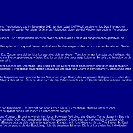
bums ‹Perceptions›, das im November 2013 auf dem Label CATWALK erschienen ist. Das Trio machte
genommen wurde. Vor allem für Gitarren-Aficionados bieten die drei Musiker nun auch in ‹Perceptions›
Musiker. Die Kompositionen indessen erweisen sich in allen Tracks als ausgesprochen gehaltvoll, sie
 ‹Perceptions›, Rossy und Sauter, sind bekannt für ihre ausgesuchten und inspirierten Aufnahmen. Sauter
 Das Zusammenspiel der Musiker gestaltet sich auf diesem Tonträger immer kompakt und intelligent, der
ann Stereotypen erzeugt würden. Das ist an sich eine grossartige Leistung. So perlt das Interplay durch
tzt wird.
h dem Klischee des Opernballs, das Stück The Big Decent atmet einen ruhigen und tiefen Bluescharakter,
itelstück ‹Perceptions› präsentieren Schlagzeug und Bass und Gitarre in gemeinsamer Durchführung ihren
lische Inspirationsvermögen von Tomas Sauter und Jorge Rossy, den kongenialen Kollegen. Es ist eben das
ms aber ist die Tatsache, dass sich die drei Virtuosen nicht eitel im Handwerklichen verlieren, sondern
e das funktioniert. Das beweist das neue zweite Album ‹Perceptions›. Mühelos und fern jeder
siker entspannt zurück und lassen es unbeschwert swingen.
Song ‹Turnout›: Er beginnt wie ein harmloses Schweizer Volkslied, das Gitarrist Tomas Sauter im Duo mit
 verdreht. Oder das titelgebende Stück ‹Perceptions›: Dieses baut auf vermeintlich einfachen, sich
finesse äussert sich auch in der gepflegten Klangästhetik. Und diese ist für das Trio Sauter, Schläppi
 Im Vordergrund steht der Bandklang, nicht die einzelnen Stimmen. Die Musiker stellen ihre individuellen