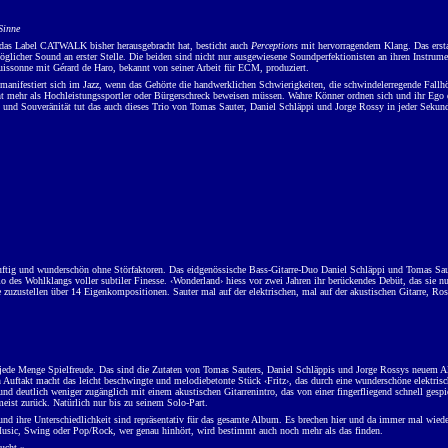
Sinne
 das Label CATWALK bisher herausgebracht hat, besticht auch
Perceptions
mit hervorragendem Klang. Das erst
glicher Sound an erster Stelle. Die beiden sind nicht nur ausgewiesene Soundperfektionisten an ihren Instru
ssonne mit Gérard de Haro, bekannt von seiner Arbeit für ECM, produziert.
 manifestiert sich im Jazz, wenn das Gehörte die handwerklichen Schwierigkeiten, die schwindelerregende Fall
ht mehr als Hochleistungssportler oder Bürgerschreck beweisen müssen. Wahre Könner ordnen sich und ihr Ego d
ät und Souveränität tut das auch dieses Trio von Tomas Sauter, Daniel Schläppi und Jorge Rossy in jeder Se
uftig und wunderschön ohne Störfaktoren. Das eidgenössische Bass-Gitarre-Duo Daniel Schläppi und Tomas Sa
rio des Wohlklangs voller subtiler Finesse. ‹Wonderland› hiess vor zwei Jahren ihr berückendes Debüt, das sie n
zuzustellen über 14 Eigenkompositionen. Sauter mal auf der elektrischen, mal auf der akustischen Gitarre, Ro
jede Menge Spielfreude. Das sind die Zutaten von Tomas Sauters, Daniel Schläppis und Jorge Rossys neuem Al
Auftakt macht das leicht beschwingte und melodiebetonte Stück ‹Fritz›, das durch eine wunderschöne elektrische
nd deutlich weniger zugänglich mit einem akustischen Gitarrenintro, das von einer fingerfliegend schnell gespi
eist zurück. Natürlich nur bis zu seinem Solo-Part.
und ihre Unterschiedlichkeit sind repräsentativ für das gesamte Album. Es brechen hier und da immer mal wieder
usic, Swing oder Pop/Rock, wer genau hinhört, wird bestimmt auch noch mehr als das finden.
ucht.»