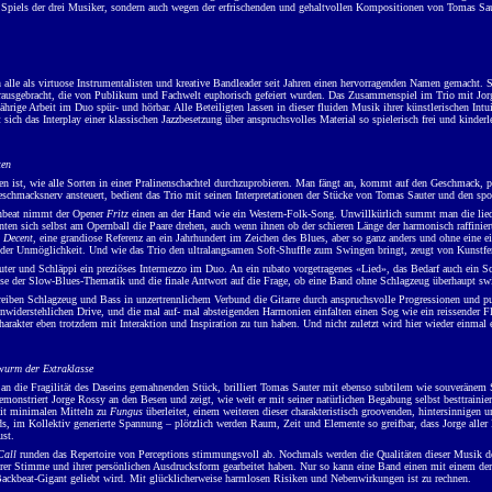
Spiels der drei Musiker, sondern auch wegen der erfrischenden und gehaltvollen Kompositionen von Tomas Saut
h alle als virtuose Instrumentalisten und kreative Bandleader seit Jahren einen hervorragenden Namen gemacht
ausgebracht, die von Publikum und Fachwelt euphorisch gefeiert wurden. Das Zusammenspiel im Trio mit Jorg
ährige Arbeit im Duo spür- und hörbar. Alle Beteiligten lassen in dieser fluiden Musik ihrer künstlerischen In
sich das Interplay einer klassischen Jazzbesetzung über anspruchsvolles Material so spielerisch frei und kinderl
ten
n ist, wie alle Sorten in einer Pralinenschachtel durchzuprobieren. Man fängt an, kommt auf den Geschmack, pro
eschmacksnerv ansteuert, bedient das Trio mit seinen Interpretationen der Stücke von Tomas Sauter und den sp
nbeat nimmt der Opener
Fritz
einen an der Hand wie ein Western-Folk-Song. Unwillkürlich summt man die liedha
ten sich selbst am Opernball die Paare drehen, auch wenn ihnen ob der schieren Länge der harmonisch raffini
 Decent
, eine grandiose Referenz an ein Jahrhundert im Zeichen des Blues, aber so ganz anders und ohne eine 
 der Unmöglichkeit. Und wie das Trio den ultralangsamen Soft-Shuffle zum Swingen bringt, zeugt von Kunstfert
uter und Schläppi ein preziöses Intermezzo im Duo. An ein rubato vorgetragenes «Lied», das Bedarf auch ein Sch
ise der Slow-Blues-Thematik und die finale Antwort auf die Frage, ob eine Band ohne Schlagzeug überhaupt s
reiben Schlagzeug und Bass in unzertrennlichem Verbund die Gitarre durch anspruchsvolle Progressionen und p
widerstehlichen Drive, und die mal auf- mal absteigenden Harmonien einfalten einen Sog wie ein reissender 
arakter eben trotzdem mit Interaktion und Inspiration zu tun haben. Und nicht zuletzt wird hier wieder einmal e
urm der Extraklasse
 an die Fragilität des Daseins gemahnenden Stück, brilliert Tomas Sauter mit ebenso subtilem wie souveränem S
emonstriert Jorge Rossy an den Besen und zeigt, wie weit er mit seiner natürlichen Begabung selbst besttrainie
t minimalen Mitteln zu
Fungus
überleitet, einem weiteren dieser charakteristisch groovenden, hintersinnigen 
, im Kollektiv generierte Spannung ‒ plötzlich werden Raum, Zeit und Elemente so greifbar, dass Jorge aller H
ust.
Call
r
unden
das Repertoire von Perceptions stimmungsvoll ab. Nochmals werden die Qualitäten dieser Musik deu
ihrer Stimme und ihrer persönlichen Ausdrucksform gearbeitet haben. Nur so kann eine Band einen mit einem de
Backbeat-Gigant geliebt wird. Mit glücklicherweise harmlosen Risiken und Nebenwirkungen ist zu rechnen.