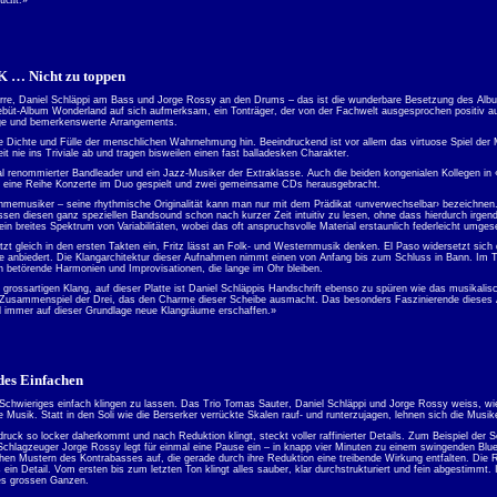
K … Nicht zu toppen
arre, Daniel Schläppi am Bass und Jorge Rossy an den Drums ‒ das ist die wunderbare Besetzung des Al
ebüt-Album Wonderland auf sich aufmerksam, ein Tonträger, der von der Fachwelt ausgesprochen positiv auf
ige und bemerkenswerte Arrangements.
ie Dichte und Fülle der menschlichen Wahrnehmung hin. Beeindruckend ist vor allem das virtuose Spiel der 
heit nie ins Triviale ab und tragen bisweilen einen fast balladesken Charakter.
onal renommierter Bandleader und ein Jazz-Musiker der Extraklasse. Auch die beiden kongenialen Kollegen in
s eine Reihe Konzerte im Duo gespielt und zwei gemeinsame CDs herausgebracht.
hmemusiker ‒ seine rhythmische Originalität kann man nur mit dem Prädikat ‹unverwechselbar› bezeichnen.
n diesen ganz speziellen Bandsound schon nach kurzer Zeit intuitiv zu lesen, ohne dass hierdurch irgendw
ein breites Spektrum von Variabilitäten, wobei das oft anspruchsvolle Material erstaunlich federleicht umgese
zt gleich in den ersten Takten ein, Fritz lässt an Folk- und Westernmusik denken. El Paso widersetzt sic
ie anbiedert. Die Klangarchitektur dieser Aufnahmen nimmt einen von Anfang bis zum Schluss in Bann. Im T
n betörende Harmonien und Improvisationen, die lange im Ohr bleiben.
n grossartigen Klang, auf dieser Platte ist Daniel Schläppis Handschrift ebenso zu spüren wie das musika
 Zusammenspiel der Drei, das den Charme dieser Scheibe ausmacht. Das besonders Faszinierende dieses Albu
d immer auf dieser Grundlage neue Klangräume erschaffen.»
des Einfachen
s Schwieriges einfach klingen zu lassen. Das Trio Tomas Sauter, Daniel Schläppi und Jorge Rossy weiss, wi
se Musik. Statt in den Soli wie die Berserker verrückte Skalen rauf- und runterzujagen, lehnen sich die Mu
uck so locker daherkommt und nach Reduktion klingt, steckt voller raffinierter Details. Zum Beispiel der 
Schlagzeuger Jorge Rossy legt für einmal eine Pause ein – in knapp vier Minuten zu einem swingenden Blues
en Mustern des Kontrabasses auf, die gerade durch ihre Reduktion eine treibende Wirkung entfalten. Die Raf
 ein Detail. Vom ersten bis zum letzten Ton klingt alles sauber, klar durchstrukturiert und fein abgestimmt.
des grossen Ganzen.