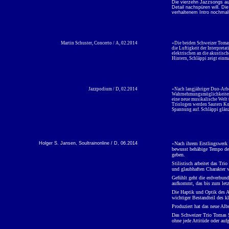
Die vierzehn Jazzsongs au
Detail nachspüren will. Di
verhaltenem Intro nochmals
Martin Schuster, Concerto / A, 02.2014
«Die beiden Schweizer Tomas 
die Luftigkeit der Interpreta
elektrischen an die akustisc
Hintern, Schläppi zeigt einma
Jazzpodium / D, 02.2014
«Nach langjähriger Duo-Arbei
Wahrnehmungsmöglichkeiten vo
eine neue musikalische Welt 
Triologen werden Sauters Kom
Spannung auf. Schläppi glänz
Holger S. Jansen, Soultrainonline / D, 06.2014
Nach ihrem Erstlingswerk 
«
bewusst behäbige Tempo des
geben.
Stilistisch arbeitet das Tr
und glaubhaften Charakter v
Gefühlt geht die erdverbun
aufkommt, das bis zum letz
Die Haptik und Optik des A
wichtiger Bestandteil des 
Produziert hat das neue Alb
Das Schweizer Trio Tomas Sa
ohne jede Attitüde oder auf