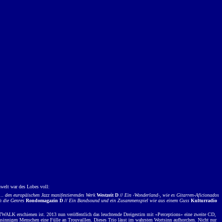
lt war des Lobes voll:
… den europäischen Jazz manifestierendes Werk
Westzeit D //
Ein ‹Wonderland›, wie es Gitarren-Aficionados
ch die Genres
Rondomagazin D //
Ein Bandsound und ein Zusammenspiel wie aus einem Guss
Kulturradio
ALK erschienen ist. 2013 nun veröffentlich das leuchtende Dreigestirn mit «Perceptions» eine zweite CD,
einsinnigen Menschen eine Fülle an Trouvaillen. Dieses Trio lässt im wahrsten Wortsinn aufhorchen. Nicht nur