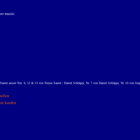
er music
uter ausser Nrn. 6, 12 & 13 von Tomas Sauter / Daniel Schläppi, Nr. 7 von Daniel Schläppi, Nr. 10 von Jor
tellen
ore kaufen