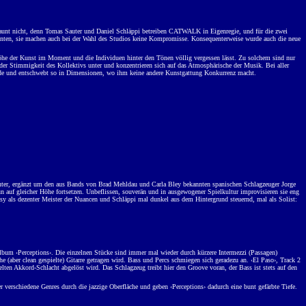
aunt nicht, denn Tomas Sauter und Daniel Schläppi betreiben CATWALK in Eigenregie, und für die zwei
menten, sie machen auch bei der Wahl des Studios keine Kompromisse. Konsequenterweise wurde auch die neue
höhe der Kunst im Moment und die Individuen hinter den Tönen völlig vergessen lässt. Zu solchem sind nur
er Stimmigkeit des Kollektivs unter und konzentrieren sich auf das Atmosphärische der Musik. Bei aller
kunde und entschwebt so in Dimensionen, wo ihm keine andere Kunstgattung Konkurrenz macht.
uter, ergänzt um den aus Bands von Brad Mehldau und Carla Bley bekannten spanischen Schlagzeuger Jorge
un auf gleicher Höhe fortsetzen. Unbeflissen, souverän und in ausgewogener Spielkultur improvisieren sie eng
ssy als dezenter Meister der Nuancen und Schläppi mal dunkel aus dem Hintergrund steuernd, mal als Solist:
bum ‹Perceptions›. Die einzelnen Stücke sind immer mal wieder durch kürzere Intermezzi (Passagen)
 (aber clean gespielte) Gitarre getragen wird. Bass und Percs schmiegen sich geradezu an. ‹El Paso›, Track 2
elten Akkord-Schlacht abgelöst wird. Das Schlagzeug treibt hier den Groove voran, der Bass ist stets auf den
 verschiedene Genres durch die jazzige Oberfläche und geben ‹Perceptions› dadurch eine bunt gefärbte Tiefe.