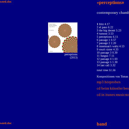
word.doc
«perceptions
»
contemporary chamb
1
fritz 4.17
2 el paso 6.22
3 the big decent 5.23
4 turnout 3.53
5 perceptions 6.11
6 passage 1 0.57
7 passage 2 2.20
8 innerman’s waltz 4.13
9 rosa’s sister 4.33
10 passage 3 0.30
perceptions
11 fungus 7.11
(2013)
12 passage 4 1.03
13 passage 5 1.30
14 last call 3.32
total time 51.56
Kompositionen von Tomas Sa
mp3 hörproben
cd beim künstler bes
cd in itunes musicst
word.doc
band