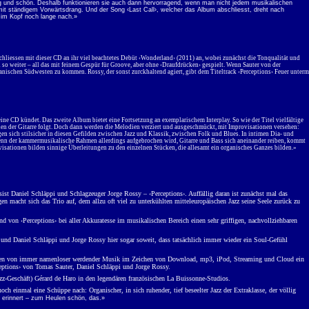
gig und schön. Deshalb funktionieren sie auch dann hervorragend, wenn man nicht jedem musikalischen
 mit ständigem Vorwärtsdrang. Und der Song ‹Last Call›, welcher das Album abschliesst, dreht nach
t im Kopf noch lange nach.»
liessen mit dieser CD an ihr viel beachtetes Debüt ‹Wonderland› (2011) an, wobei zunächst die Tonqualität und
d so weiter – all das mit feinem Gespür für Groove, aber ohne ‹Draufdrücken› gespielt. Wenn Sauter von der
anischen Südwesten zu kommen. Rossy, der sonst zurckhaltend agiert, gibt dem Titeltrack ‹Perceptions› Feuer unterm
 CD kündet. Das zweite Album bietet eine Fortsetzung an exemplarischem Interplay. So wie der Titel vielfältige
ien der Gitarre folgt. Doch dann werden die Melodien verziert und ausgeschmückt, mit Improvisationen versehen:
en sich stilsicher in diesen Gefilden zwischen Jazz und Klassik, zwischen Folk und Blues. In intimen Dia- und
 Wenn der kammermusikalische Rahmen allerdings aufgebrochen wird, Gitarre und Bass sich aneinander reiben, kommt
isationen bilden sinnige Überleitungen zu den einzelnen Stücken, die allesamt ein organisches Ganzes bilden.»
st Daniel Schläppi und Schlagzeuger Jorge Rossy – ‹Perceptions›.
A
uffällig daran ist zunächst mal das
macht sich das Trio auf, dem allzu oft viel zu unterkühlten mitteleuropäischen Jazz seine Seele zurück zu
 von ‹Perceptions› bei aller Akkuratesse im musikalischen Bereich einen sehr griffigen, nachvollziehbaren
 und Daniel Schläppi und Jorge Rossy hier sogar soweit, dass tatsächlich immer wieder ein Soul-Gefühl
 Zeiten von immer namenloser werdender Musik im Zeichen von Download, mp3, iPod, Streaming und Cloud ein
ceptions› von Tomas Sauter, Daniel Schläppi und Jorge Rossy.
Jazz-Geschäft) Gérard de Haro in den legendären französischen La Buissonne-Studios.
 einmal eine Schüppe nach: Organischer, in sich ruhender, tief beseelter Jazz der Extraklasse, der völlig
z erinnert – zum Heulen schön, das.»