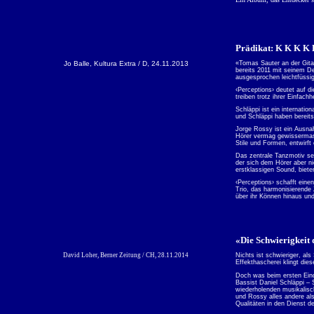
Prädikat: K K K K 
Jo Balle, Kultura Extra / D, 24.11.2013
«Tomas Sauter an der Git
bereits 2011 mit seinem D
ausgesprochen leichtfüss
‹Perceptions› deutet auf d
treiben trotz ihrer Einfach
Schläppi ist ein internati
und Schläppi haben bereit
Jorge Rossy ist ein Ausna
Hörer vermag gewissermasse
Stile und Formen, entwirft 
Das zentrale Tanzmotiv set
der sich dem Hörer aber n
erstklassigen Sound, biete
‹Perceptions› schafft eine
Trio, das harmonisierende
über ihr Können hinaus un
«Die Schwierigkeit 
David Loher, Berner Zeitung / CH, 28.11.2014
Nichts ist schwieriger, al
Effekthascherei klingt die
Doch was beim ersten Eindr
Bassist Daniel Schläppi – 
wiederholenden musikalisch
und Rossy alles andere als
Qualitäten in den Dienst 