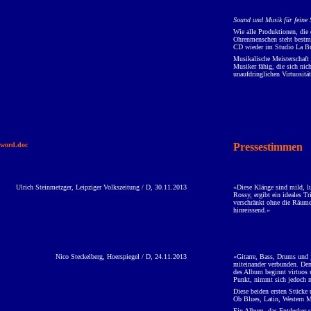
Sound und Musik für feine 
Wie alle Produktionen, die
Ohrenmenschen steht bestmö
CD wieder im Studio La Bui
Musikalische Meisterschaft
Musiker fähig, die sich nic
unaufdringlichen Virtuosit
word.doc
Pressestimmen
Ulrich Steinmetzger, Leipziger Volkszeitung / D, 30.11.2013
«Diese Klänge sind mild, l
Rossy, ergibt ein ideales T
verschränkt ohne die Räume 
hinreissend.»
Nico Steckelberg, Hoerspiegel / D, 24.11.2013
«Gitarre, Bass, Drums und 
miteinander verbunden. Den 
des Album beginnt virtuos u
Punkt, nimmt sich jedoch m
Diese beiden ersten Stücke 
Ob Blues, Latin, Western M
Ein Album, das Entdecker s