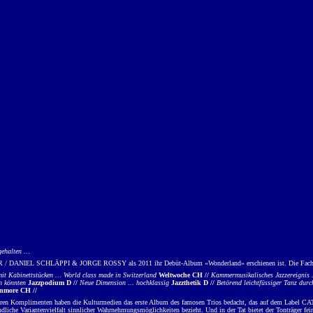
 gehalten …
DANIEL SCHLÄPPI & JORGE ROSSY als 2011 ihr Debüt-Album «Wonderland» erschienen ist. Die Fachwe
it Kabinettstücken … World class made in Switzerland
Weltwoche CH //
Kammermusikalisches Jazzereignis 
n könnten
Jazzpodium D //
Neue Dimension ... hochklassig
Jazzthetik D //
Betörend leichtfüssiger Tanz dur
znmore CH //
eren Komplimenten haben die Kulturmedien das erste Album des famosen Trios bedacht, das auf dem Label CATW
endliche Variantenvielfalt sinnlicher Wahrnehmungsmöglichkeiten bezieht. Und in der Tat bietet der Tonträger f