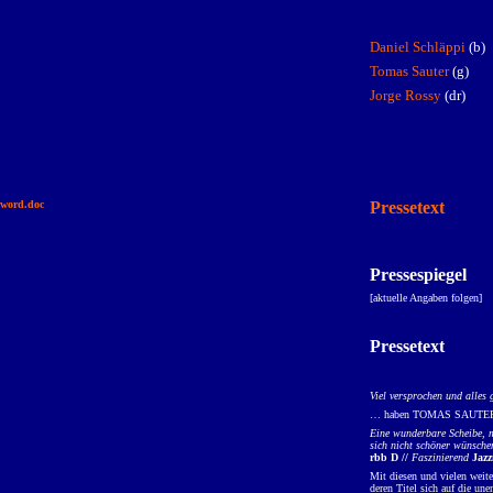
Daniel Schläppi
(b)
Tomas Sauter
(g)
Jorge Rossy
(dr)
word.doc
Pressetext
Pressespiegel
[akt
uelle Angaben folgen]
Pressetext
Viel versprochen und alles
… haben TOMAS SAUTER / 
Eine wunderbare Scheibe, m
sich nicht schöner wünsche
rbb D //
Faszinierend
Jaz
Mit diesen und vielen weit
deren Titel sich auf die un