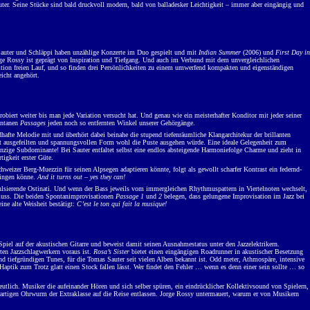
er. Seine Stücke sind bald druckvoll modern, bald von balladesker Leichtigkeit – immer aber eingängig und
. Sauter und Schläppi haben unzählige Konzerte im Duo gespielt und mit
Indian Summer
(2006) und
First Day in
e Rossy ist geprägt von Inspiration und Tiefgang. Und auch im Verbund mit dem unvergleichlichen
tuition freien Lauf, und so finden drei Persönlichkeiten zu einem umwerfend kompakten und eigenständigen
eicht angehört.
biert weiter bis man jede Variation versucht hat. Und genau wie ein meisterhafter Konditor mit jeder seiner
ontanen
Passages
jeden noch so entfernten Winkel unserer Gehörgänge.
fte Melodie mit und überhört dabei beinahe die stupend tiefenräumliche Klangarchitekur der brillanten
ert ausgefeilten und spannungsvollen Form wohl die Puste ausgehen würde. Eine ideale Gelegenheit zum
einzige Subdominante! Bei Sauter entfaltet selbst eine endlos absteigende Harmoniefolge Charme und zieht in
igkeit erster Güte.
weizer Berg-Muezzin für seinen Alpsegen adaptieren könnte, folgt als gewollt scharfer Kontrast ein federnd-
wingen könne.
And it turns out – yes they can!
ulsierende Ostinati. Und wenn der Bass jeweils vom immergleichen Rhythmuspattern in Viertelnoten wechselt,
Fluss. Die beiden Spontanimprovisationen
Passage 1
und
2
belegen, dass gelungene Improvisation im Jazz bei
ine alte Weisheit bestätigt:
C’est le ton qui fait la musique!
piel auf der akustischen Gitarre und beweist damit seinen Ausnahmestatus unter den Jazzelektrikern.
rten Jazzschlagwerkern voraus ist.
Rosa’s Sister
bietet einen eingängigen Roadrunner in akustischer Besetzung
und tiefgründigen Tunes, für die Tomas Sauter seit vielen Alben bekannt ist. Odd meter, Athmospäre, intensive
aptik zum Trotz glatt einen Stock fallen lässt. Wer findet den Fehler … wenn es denn einer sein sollte … so
tlich. Musiker die aufeinander Hören und sich selber spüren, ein eindrücklicher Kollektivsound von Spielern,
rartigen Ohrwurm der Extraklasse auf die Reise entlassen. Jorge Rossy untermauert, warum er von Musikern