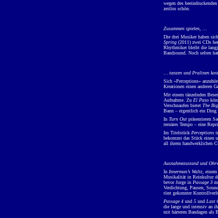
wegen des beeindruckenden 
zeitlos schön.
Zusammen spielen, …
Die drei Musiker haben sic
Spring
(2011) zwei CDs her
Rhythmiker bleibt die langj
Bandsound. Noch selten hat 
… tanzen und Pralinen kos
Sich «Perceptions» anzuhöre
Kreationen einen anderen G
Mit einem tänzelnden Bese
Aufnahme. Zu
El Paso
könn
Verschnaufen bietet
The Big
Bann ‒ eigentlich ein Ding
In
Turn Out
präsentieren Sa
ternäres Tempo ‒ eine Repr
Im Titelstück
Perceptions
t
bekommt das Stück einen un
all ihrem handwerklichen Ch
Ausnahmezustand und Ohrw
In
Innerman’s Waltz
, einem
Musikalität in Reinkultur d
bevor Jorge in
Passage 3
mi
Verdichtung, Pausen, Sounds
tönt gekonnter Kontrollverl
Passage 4
und
5
und
Last 
die lange und intensiv an 
mit härteren Bandagen als 