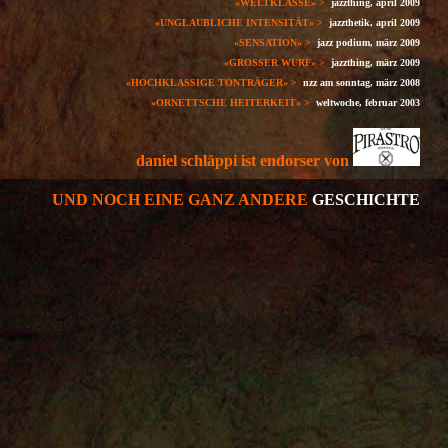
«WELTKLASSE» >
jazzthing, april 2009
«UNGLAUBLICHE INTENSITÄT» >
jazzthetik, april 2009
«SENSATION» >
jazz podium, märz 2009
«GROSSER WURF» >
jazzthing, märz 2009
«HOCHKLASSIGE TONTRÄGER» >
nzz am sonntag, märz 2008
«ORNETTSCHE HEITERKEIT» >
weltwoche, februar 2003
daniel schläppi ist endorser von
UND NOCH EINE GANZ ANDERE
GESCHICHTE