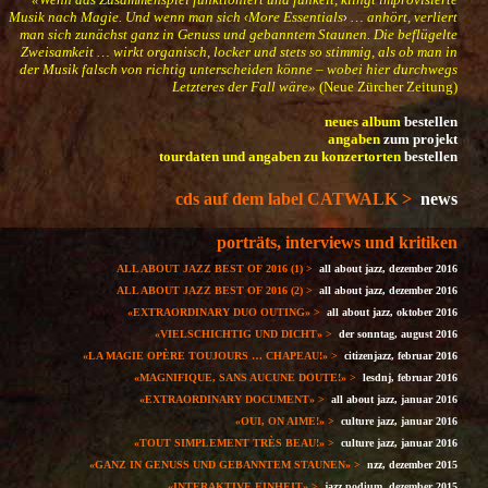
Musik nach Magie. Und wenn man sich
More
Essentials
…
anhört, verliert
‹
›
man sich zunächst ganz in Genuss und gebanntem Staunen. Die beflügelte
Zweisamkeit
…
wirkt organisch, locker und stets so stimmig, als ob man in
der Musik falsch von richtig unterscheiden könne
– wobei hier durchwegs
Letzteres der Fall wäre»
(Neue Zürcher Zeitung)
neues album
bestellen
angaben
zum projekt
tourdaten und angaben zu konzertorten
bestellen
cds auf dem label CATWALK >
news
porträts, interviews und kritiken
ALL ABOUT
JAZZ BEST OF 2016 (1)
>
all about jazz, dezember 2016
ALL ABOUT
JAZZ BEST OF 2016 (2)
>
all about jazz, dezember 2016
«
EXTRAORDINARY
DUO OUTING»
>
all about jazz, oktober 2016
«VIELSCHICHTIG UND DICHT» >
der sonntag, august 2016
«LA MAGIE OPÈRE TOUJ
OURS
… CHAPEAU!
»
>
citizenjazz, februar 2016
«
MAGNIFIQUE, SANS AUCUNE DOUTE
!»
>
lesdnj, februar 2016
«
EXTRAORDINARY
DOCUMENT»
>
all about jazz, januar 2016
«OUI, ON AIME
!»
>
culture jazz, januar 2016
«TOUT SIMP
LEMENT TRÈS BEAU!»
>
culture jazz, januar 2016
«GA
NZ IN GENUSS UND GEBANNTEM STAUNEN»
>
nzz, dezember 2015
«INTERAKTIVE EINHEIT»
>
jazz podium, dezember 2015