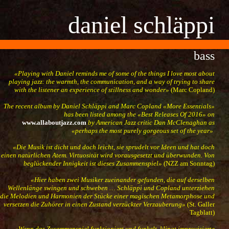
daniel schläppi
bass
«Playing with Daniel reminds me of some of the things I love most about
playing jazz: the warmth, the communication, and a way of trying to share
with the listener an experience of stillness and wonder»
(Marc Copland)
The recent album by Daniel Schläppi and Marc Copland
«More Essentials
»
has been listed among the «Best Releases Of 2016» on
www.allaboutjazz.com
by American Jazz critic Dan McClenaghan as
«perhaps the most purely gorgeous set of the year»
«
Die Musik ist dicht und doch leicht, sie sprudelt vor Ideen und hat doch
einen natürlichen Atem. Virtuosität wird vorausgesetzt und überwunden. Von
beglückender Innigkeit ist dieses Zusammenspiel»
(
NZZ am Sonntag)
«
Hier haben zwei Musiker zueinander gefunden, die auf derselben
Wellenlänge swingen und schweben … Schläppi und Copland unterziehen
die Melodien und Harmonien der Stücke einer magischen Metamorphose und
versetzen die Zuhörer in einen Zustand verzückter Verzauberung»
(St. Galler
Tagblatt)
«
Wenn das Zusammenspiel funktioniert und funkelt, klingt improvisierte