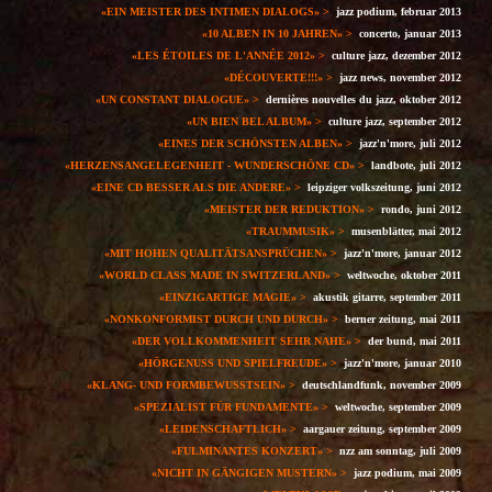
«EIN MEISTER DES INTIMEN DIALOGS» >
jazz podium, februar 2013
«10 ALBEN IN 10 JAHREN» >
concerto, januar 2013
«LES ÉTOILES DE L'ANNÉE 2012» >
culture jazz, dezember 2012
«DÉCOUVERTE!!!» >
jazz news, november 2012
«UN CONSTANT DIALOGUE» >
dernières nouvelles du jazz, oktober 2012
«UN BIEN BEL ALBUM» >
culture jazz, september 2012
«EINES DER SCHÖNSTEN ALBEN» >
jazz'n'more, juli 2012
«HERZENSANGELEGENHEIT - WUNDERSCHÖNE CD» >
landbote, juli 2012
«EINE CD BESSER ALS DIE ANDERE» >
leipziger volkszeitung, juni 2012
«MEISTER DER REDUKTION» >
rondo, juni 2012
«TRAUMMUSIK» >
musenblätter, mai 2012
«MIT HOHEN QUALITÄTSANSPRÜCHEN» >
jazz'n'more, januar 2012
«WORLD CLASS MADE IN SWITZERLAND» >
weltwoche, oktober 2011
«EINZIGARTIGE MAGIE»
>
akustik gitarre, september 2011
«NONKONFORMIST DURCH UND DURCH» >
berner zeitung, mai 2011
«DER VOLLKOMMENHEIT SEHR NAHE»
>
der bund, mai 2011
«HÖRGENUSS UND SPIELFREUDE» >
jazz'n'more, januar 2010
«KLANG- UND FORMBEWUSSTSEIN» >
deutschlandfunk, november 2009
«SPEZIALIST FÜR FUNDAMENTE» >
weltwoche, september 2009
«LEIDENSCHAFTLICH» >
aargauer zeitung, september 2009
«FULMINANTES KONZERT»
>
nzz am sonntag, juli 2009
«NICHT IN GÄNGIGEN MUSTERN» >
jazz podium, mai 2009