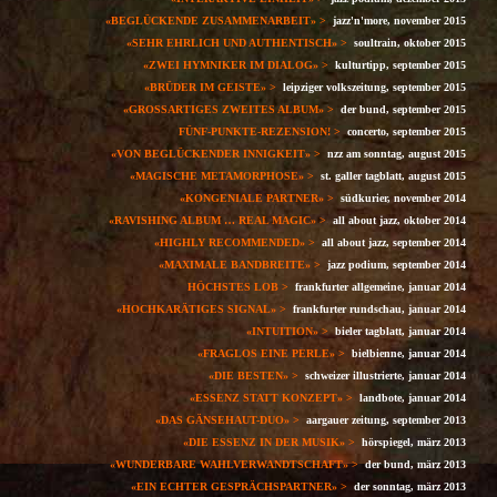
«
BEGLÜCKENDE ZUSAMMENARBEIT»
>
jazz'n'more, november 2015
«SEHR EHRLICH UND AUTHENTISCH»
>
soultrain, oktober 2015
«ZWEI HYMNIKER IM DIALOG»
>
kulturtipp, september 2015
«BRÜDER IM G
EISTE»
>
leipziger volkszeitung, september 2015
«GROSSARTIGES ZWEITES ALBUM»
>
der bund, september 2015
FÜNF-PUNKTE-REZENSION!
>
concerto, september 2015
«VON BEGLÜCKENDER INNIGKEIT»
>
nzz am sonntag, august 2015
«MAGISCHE METAMORPHOSE»
>
st. galler tagblatt, august 2015
«KONGENIALE PARTNER»
>
südkurier, november 2014
«RAVISHING ALBU
M
…
R
EAL MAGIC»
>
all about jazz, oktober 2014
«HIGHLY RECOMMENDED»
>
all about jazz, september 2014
«MAXIMALE BANDBREITE»
>
jazz podium, september 2014
HÖCHSTES LOB
>
frankfurter allgemeine, januar 2014
«HOCHKARÄTIGES SIGNAL» >
frankfurter rundschau, januar 2014
«INTUITION» >
bieler tagblatt, januar 2014
«FRAGLOS EINE PERLE» >
bielbienne, januar 2014
«DIE BESTEN» >
schweizer illustrierte, januar 2014
«ESSENZ STATT KONZEPT» >
landbote, januar 2014
«DAS GÄNSEHAUT-DUO» >
aargauer zeitung, september 2013
«DIE ESSENZ IN DER MUSIK» >
hörspiegel, märz 2013
«WUNDERBARE WAHLVERWANDTSCHAFT» >
der bund, märz 2013
«EIN ECHTER GESPRÄCHSPARTNER» >
der sonntag, märz 2013